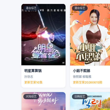
港台综艺
港台综艺
明星算算锅
小姐不熙娣
孙协志
徐熙娣 柳翰雅
更新至第10集
更新至第20260615期
大陆综艺
日韩综艺