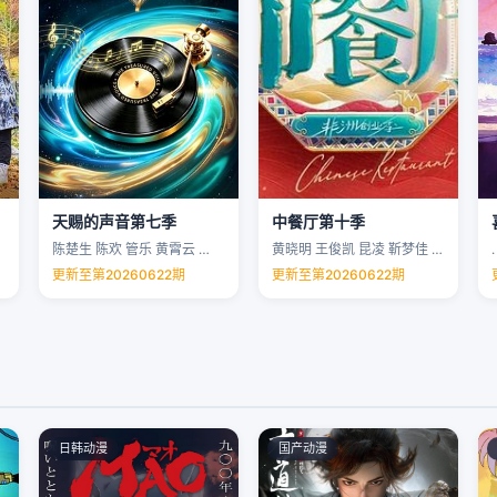
天赐的声音第七季
中餐厅第十季
陈楚生 陈欢 管乐 黄霄云 …
黄晓明 王俊凯 昆凌 靳梦佳 …
.
更新至第20260622期
更新至第20260622期
日韩动漫
国产动漫