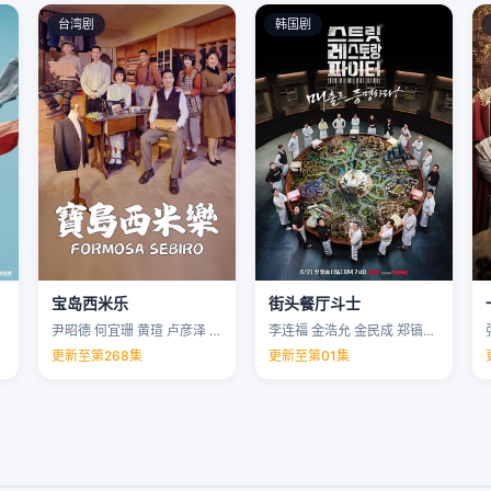
台湾剧
韩国剧
宝岛西米乐
街头餐厅斗士
尹昭德 何宜珊 黄瑄 卢彦泽 …
李连福 金浩允 金民成 郑镐泳 …
更新至第268集
更新至第01集