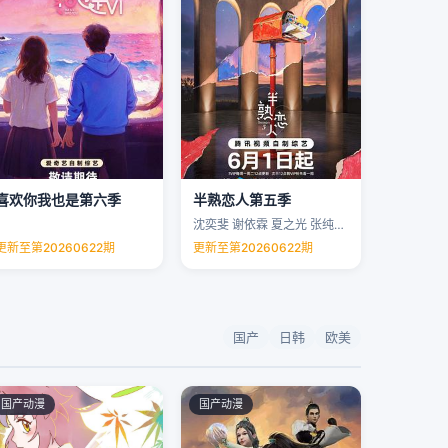
喜欢你我也是第六季
半熟恋人第五季
沈奕斐 谢依霖 夏之光 张纯烨 …
更新至第20260622期
更新至第20260622期
国产
日韩
欧美
国产动漫
国产动漫