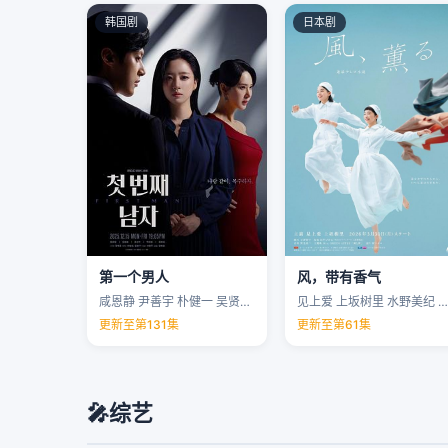
韩国剧
日本剧
第一个男人
风，带有香气
咸恩静 尹善宇 朴健一 吴贤庆 …
见上爱 上坂树里 水野美纪 早坂美海 …
更新至第131集
更新至第61集
🎤
综艺