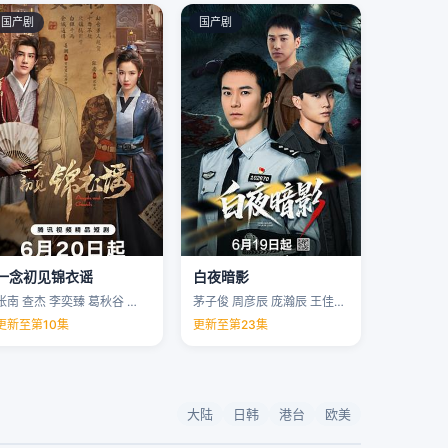
国产剧
国产剧
一念初见锦衣谣
白夜暗影
张南 查杰 李奕臻 葛秋谷 …
茅子俊 周彦辰 庞瀚辰 王佳宇 …
更新至第10集
更新至第23集
大陆
日韩
港台
欧美