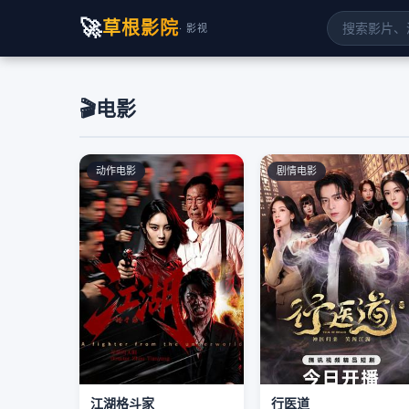
🚀
草根影院
· 影视
🎬
电影
动作电影
剧情电影
江湖格斗家
行医道