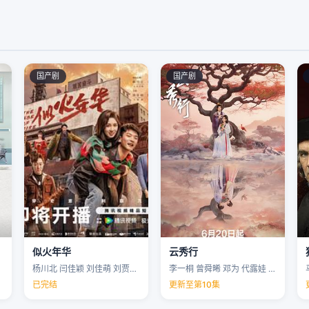
国产剧
国产剧
似火年华
云秀行
杨川北 闫佳颖 刘佳萌 刘贾玺 …
李一桐 曾舜晞 邓为 代露娃 …
已完结
更新至第10集