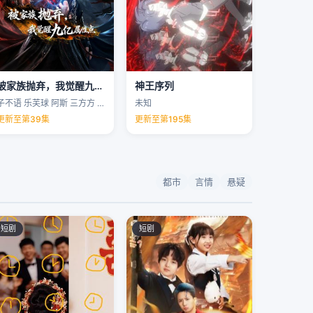
被家族抛弃，我觉醒九亿属性点
神王序列
子不语 乐芙球 阿斯 三方方 …
未知
更新至第39集
更新至第195集
都市
言情
悬疑
短剧
短剧