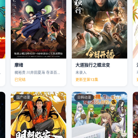
摩绪
大道独行之蝶龙变
克里斯·帕内尔 …
梶裕贵 川井田夏海 寺泽百花 下野纮 …
未录入
已完结
更新至第13集
国产动漫
日韩动漫