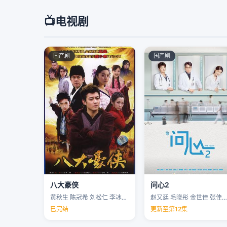
📺
电视剧
国产剧
国产剧
八大豪侠
问心2
黄秋生 陈冠希 刘松仁 李冰冰 …
赵又廷 毛晓彤 金世佳 张佳宁 …
已完结
更新至第12集