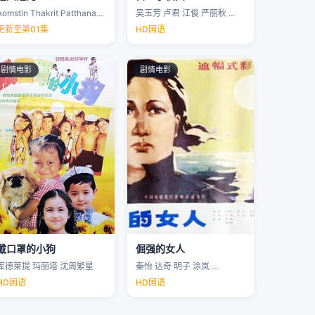
Aomstin Thakrit Patthanaworakit
吴玉芳 卢君 江俊 严丽秋 …
更新至第01集
HD国语
剧情电影
剧情电影
戴口罩的小狗
倔强的女人
库德莱提 玛丽塔 沈周繁星
秦怡 达奇 明子 涂岚 …
HD国语
HD国语