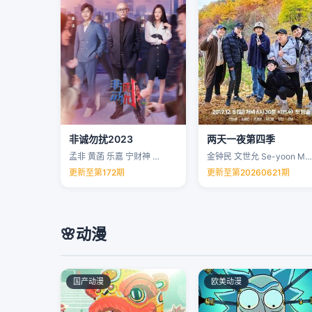
非诚勿扰2023
两天一夜第四季
孟非 黄菡 乐嘉 宁财神 …
金钟民 文世允 Se-yoon Moon …
更新至第172期
更新至第20260621期
🌸
动漫
国产动漫
欧美动漫