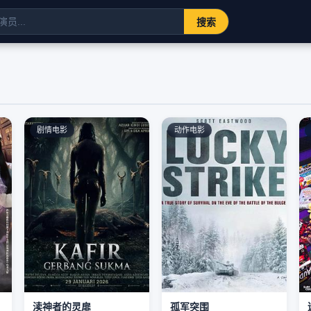
搜索
剧情电影
动作电影
渎神者的灵扉
孤军突围