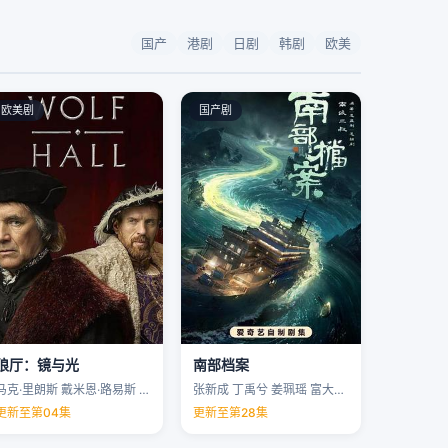
国产
港剧
日剧
韩剧
欧美
欧美剧
国产剧
狼厅：镜与光
南部档案
马克·里朗斯 戴米恩·路易斯 凯特·菲利普斯 托马斯·布罗迪-桑斯特 …
张新成 丁禹兮 姜珮瑶 富大龙 …
更新至第04集
更新至第28集