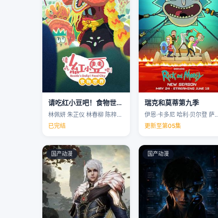
请吃红小豆吧！食物世界第一季
瑞克和莫蒂第九季
林佩妍 朱芷仪 林春柳 陈梓聪 …
伊恩·卡多尼 哈利·贝尔登 萨拉·乔克 
已完结
更新至第05集
国产动漫
国产动漫