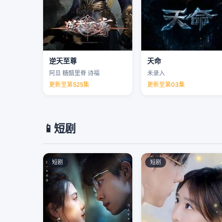
逆天至尊
天命
阿旦 糖醋里脊 诗福
未录入
更新至第525集
更新至第03集
📱
短剧
短剧
短剧