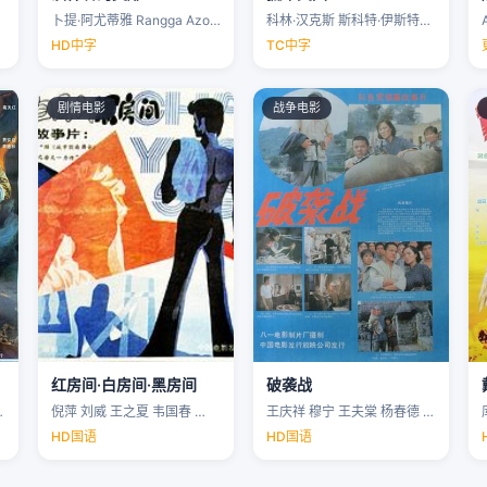
卜提·阿尤蒂雅 Rangga Azof Nadya …
科林·汉克斯 斯科特·伊斯特伍德 安洁纽·艾莉丝-泰勒 泰勒·约翰·史密斯 …
HD中字
TC中字
剧情电影
战争电影
红房间·白房间·黑房间
破袭战
…
倪萍 刘威 王之夏 韦国春 …
王庆祥 穆宁 王夫棠 杨春德 …
HD国语
HD国语