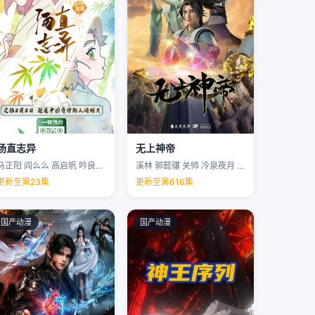
汤直志异
无上神帝
马正阳 阎么么 高启帆 吟良犬 …
溪林 郭懿骧 关帅 冷泉夜月 …
更新至第23集
更新至第616集
国产动漫
国产动漫