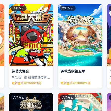
港台综艺
大陆综艺
综艺大集合
爸爸当家第五季
胡瓜 贺一航 胡晴雯 许杰辉 …
.
更新至第20260621期
更新至第20260622期
大陆综艺
大陆综艺