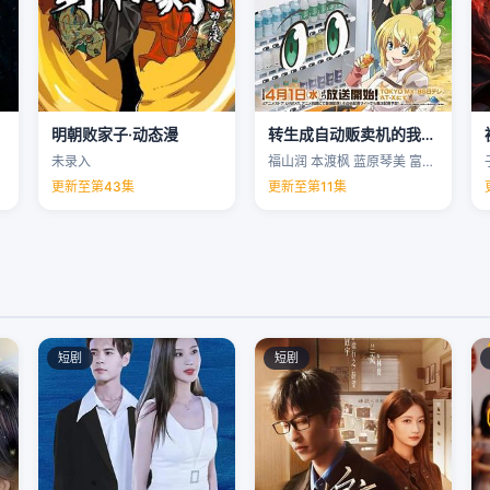
明朝败家子·动态漫
转生成自动贩卖机的我今天也在迷宫徘徊第三季
未录入
福山润 本渡枫 蓝原琴美 富田美忧 …
更新至第43集
更新至第11集
短剧
短剧