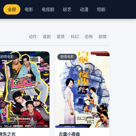
全部
电影
电视剧
综艺
动漫
短剧
动作
喜剧
爱情
科幻
恐怖
剧情
剧情电影
剧情电影
迷失之光
古堡小夜曲