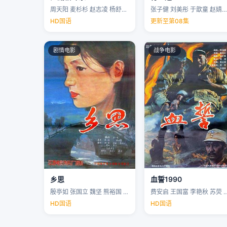
周天阳 麦杉杉 赵志凌 杨舒米 …
张子健 刘美彤 于歆童 赵婧祎 …
HD国语
更新至第08集
剧情电影
战争电影
乡思
血誓1990
殷亭如 张国立 魏坚 熊裕国 …
费安启 王国富 李艳秋 苏荧 
HD国语
HD国语